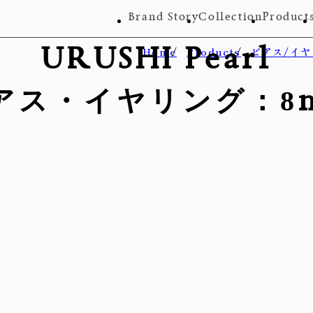
Brand Story
Collection
Product
URUSHI Pearl
Home
Products
ピアス/イ
アス・イヤリング：8