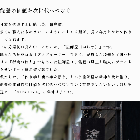
能登の価値を次世代へつなぐ
日本を代表する伝統工芸、輪島塗。
多くの職人たちがリレーのようにバトンを繋ぎ、長い年月をかけて作り
上げられます。
この分業制の真ん中にいたのが、「塗師屋（ぬしや）」です。
職人たちを束ねる「プロデューサー」であり、完成した漆器を全国へ届
ける「行商の旅人」でもあった塗師屋は、
能登の風土と職人のプライド
を使い手へと運ぶ架け橋でした。
私たちは、「作り手と使い手を繋ぐ」という塗師屋の精神を受け継ぎ、
能登の本質的な価値を次世代へつないでいく存在でいたいという想いを
込め、
「NUSHIYA」と名付けました。