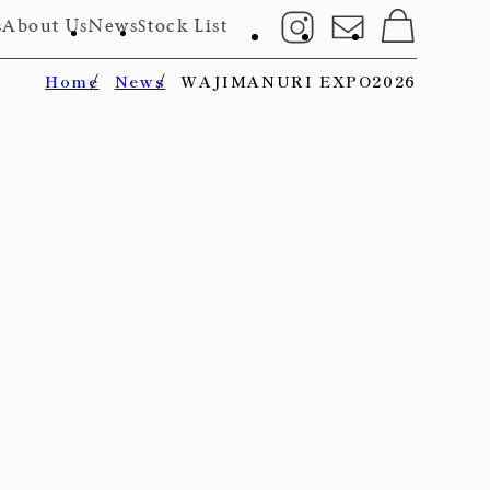
s
About Us
News
Stock List
Home
News
WAJIMANURI EXPO2026