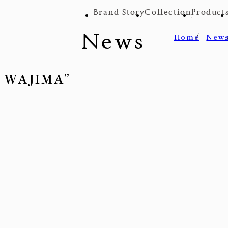
Brand Story
Collection
Product
News
Home
New
 WAJIMA”