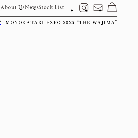
s
About Us
News
Stock List
s
MONOKATARI EXPO 2025 “THE WAJIMA”