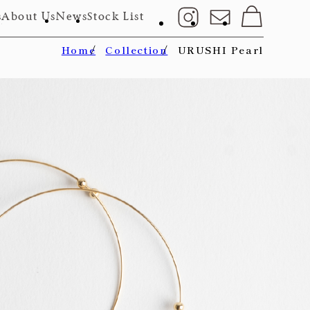
s
About Us
News
Stock List
Home
Collection
URUSHI Pearl